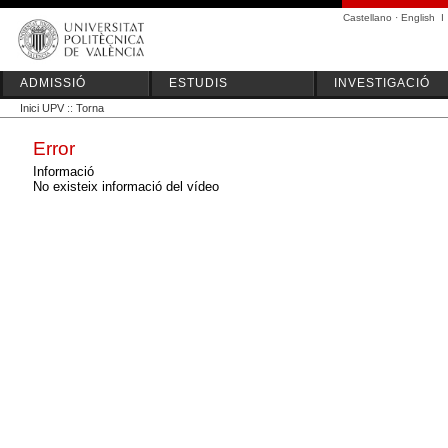
Castellano
·
English
I
ADMISSIÓ
ESTUDIS
INVESTIGACIÓ
Inici UPV
::
Torna
Error
Informació
No existeix informació del vídeo