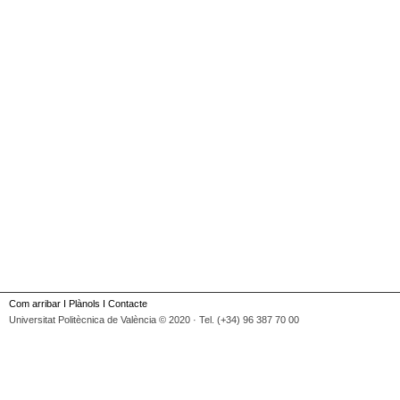
Com arribar
I
Plànols
I
Contacte
Universitat Politècnica de València © 2020 · Tel. (+34) 96 387 70 00