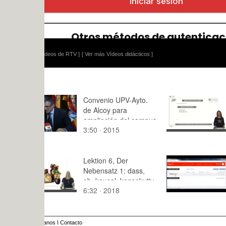
ídeos de RTV ]
[ Ver más Vídeos didácticos ]
Convenio UPV-Ayto.
Fibra textil
de Alcoy para
ampliación del campus
3:50 · 2015
7:24 · 201
Lektion 6, Der
Trabajo con
Nebensatz 1: dass,
ob, kausal, konsekutiv
6:32 · 2018
8:05 · 201
anos
I
Contacto