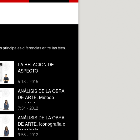
En este objeto de aprendizaje, se detalla la importancia derivada de la previsión de la demanda. Asimismo, se describen las principales diferencias entre las técnicas prospectivas de las técnicas proyectivas para, posteriormente, realizar una revisión de las principales técnicas, siendo éstas: (i) técnicas acumulativas, (ii) investigación de mercados, (iii) grupos de consenso, (iv) analogía histórica y (v) método Delphi. Finalmente, y a modo de conclusión, se realiza un resumen con las con las consideraciones más relevantes de las técnicas prospectivas de previsión de la demanda. Sanchis Gisbert, R. (2020). Técnicas Prospectivas de Previsión de la Demanda. https://riunet.upv.es/handle/10251/142054 DER
LA RELACION DE
ASPECTO
5:18 · 2015
ANÁLISIS DE LA OBRA
DE ARTE. Método
sociológico
7:34 · 2012
ANÁLISIS DE LA OBRA
DE ARTE. Iconografía e
Iconología
9:53 · 2012