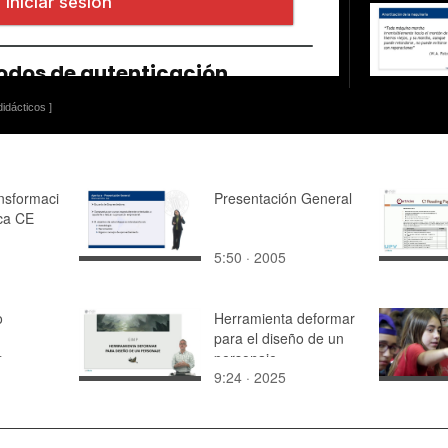
idácticos ]
nsformaci
Presentación General
ca CE
5:50 · 2005
o
Herramienta deformar
para el diseño de un
s
personaje
9:24 · 2025