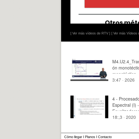
[ Ver más vídeos de RTV ]
[ Ver más Vídeos d
M4.U2.4_Tra
ón monotécti
monotéctica
3:47 · 2026
4 - Procesad
Espectral (I) -
Ecualizadore
18:,3 · 2020
Cómo llegar
I
Planos
I
Contacto