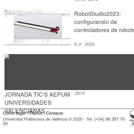
RobotStudio2023:
configuración de
controladores de robot
para incluir ejes extern
9:,0 · 2023
JORNADA TIC'S AEPUM
: · 2015
UNIVERSIDADES
VALENCIANAS
Cómo llegar
I
Planos
I
Contacto
Universitat Politècnica de València © 2020 · Tel. (+34) 96 387 70
00