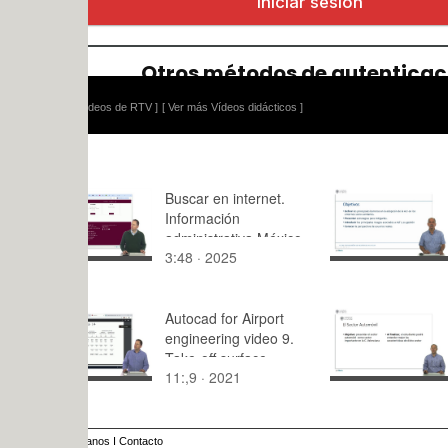
ídeos de RTV ]
[ Ver más Vídeos didácticos ]
Buscar en internet.
Módulo 4 -
Información
Barreras | 
administrativa México
3:48 · 2025
3:41 · 201
Autocad for Airport
El sector a
engineering video 9.
la Comuni
Take-off surface
Valenciana
11:,9 · 2021
8:10 · 201
anos
I
Contacto