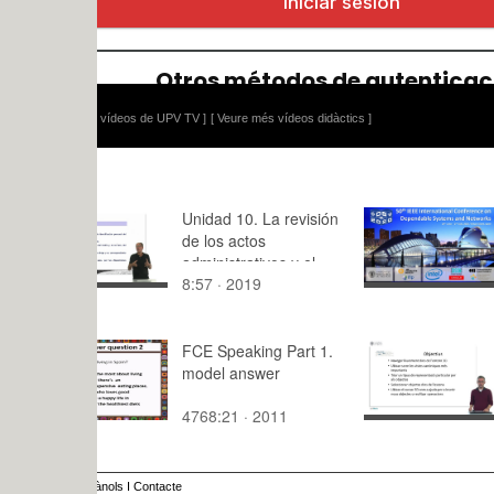
 vídeos de UPV TV ]
[ Veure més vídeos didàctics ]
Unidad 10. La revisión
Reliability 
de los actos
Edge Scena
administrativos y el
Pedestrian 
8:57 · 2019
1:52 · 202
sistema de recursos
III.
FCE Speaking Part 1.
Blender: M
model answer
l'entorn
4768:21 · 2011
10:41 · 20
ànols
I
Contacte