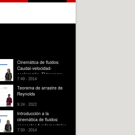
Cinemática de fluidos:
Caudal-velocidad-
aceleración. El teorema
7:49 · 2014
de arrastre de Reynolds
Teorema de arrastre de
Reynolds
9:24 · 2022
Introducción a la
cinemática de fluidos:
conceptos fundamentales
7:50 · 2014