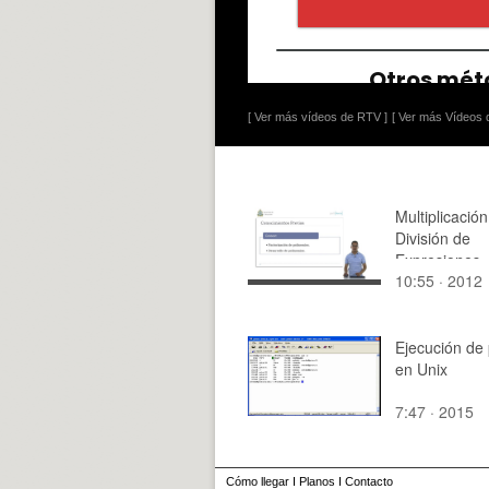
[ Ver más vídeos de RTV ]
[ Ver más Vídeos d
Multiplicación
División de
Expresiones
10:55 · 2012
Racionales
Algebraicas
Ejecución de
en Unix
7:47 · 2015
Cómo llegar
I
Planos
I
Contacto