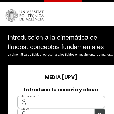
Introducción a la cinemática de
fluidos: conceptos fundamentales
La cinemática de fluidos representa a los fluidos en movimiento, de manera que hay que analizar los aspectos de velocidad de dichos movimientos. Se plantea en este objeto de aprendizaje la clasificación de los flujos con objeto de reconocer las características de los mismos en base a los aspectos del movimiento. Se presenta asimismo los diferentes enfoques en cuanto al análisis de coordenadas de los mismos así como los conceptos básicos de trayectoria y línea de corriente, tan ligados al análisis cinemático de la mecánica de fluidos. López Jiménez, PA. (2014). Introducción a la cinemática de fluidos: conceptos fundamentales. https://riunet.upv.es/handle/10251/38630