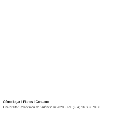
Cómo llegar
I
Planos
I
Contacto
Universitat Politècnica de València © 2020 · Tel. (+34) 96 387 70 00