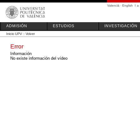
Valencià
·
English
I
a
ADMISIÓN
ESTUDIOS
INVESTIGACIÓN
Inicio UPV
::
Volver
Error
Información
No existe información del vídeo