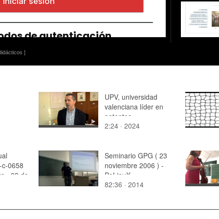
idácticos ]
UPV, universidad
valenciana líder en
patentes
2:24 · 2024
ual
Seminario GPG ( 23
-c-0658
noviembre 2006 ) -
s - 03 de
PoLinuX
82:36 · 2014