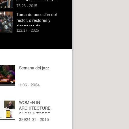
investidura académica
75:23 · 2015
del Dr. Jrancisco José
Mora Más como Recto
Toma de posesión del
Magnífico
rector, directores y
directoras de
112:17 · 2025
departamento, instituto
universitario y estructura
propia de investigación
Semana del jazz
1:06 · 2024
WOMEN IN
ARCHITECTURE.
SUSANA TORRE
38924:01 · 2015