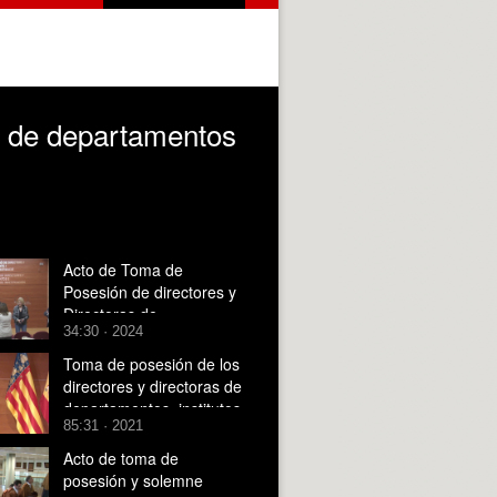
as de departamentos
Acto de Toma de
Posesión de directores y
Directoras de
34:30 · 2024
Departamentos e
Institutos Universitarios
Toma de posesión de los
de Investigación
directores y directoras de
departamentos, institutos
85:31 · 2021
y estructuras propias de
investigación
Acto de toma de
posesión y solemne