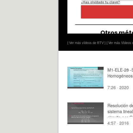
[ Ver más vídeos de RTV ]
[ Ver más Vídeos d
M1-ELE-28 -
Homogéneos
7:26 · 2020
Resolución d
sistema linea
circuito por 
4:57 · 2016