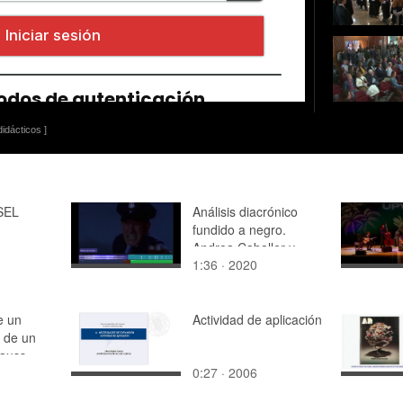
idácticos ]
SEL
Análisis diacrónico
fundido a negro.
Andrea Caballer y
1:36 · 2020
Adelina Lobanova
e un
Actividad de aplicación
l de un
Gauss
0:27 · 2006