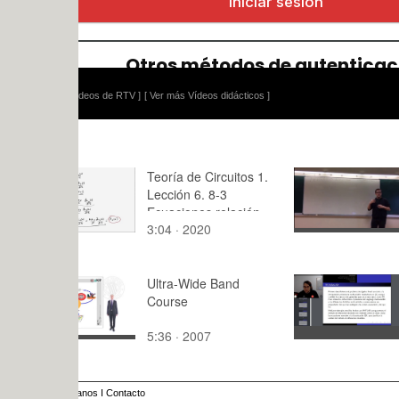
ídeos de RTV ]
[ Ver más Vídeos didácticos ]
Teoría de Circuitos 1.
Competenc
Lección 6. 8-3
Transversa
Ecuaciones relación
3:04 · 2020
6:39 · 201
corrientes en un
transformador ideal
Ultra-Wide Band
El álgebra l
Course
interpolaci
polinómica
5:36 · 2007
14:05 · 20
anos
I
Contacto