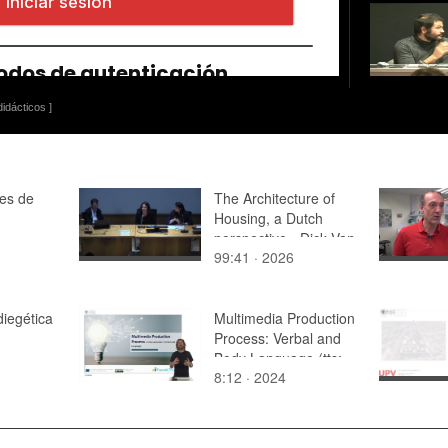
idácticos ]
tes de
The Architecture of
Housing, a Dutch
perspective - Dick Van
99:41 · 2026
Gameren
diegética
Multimedia Production
Process: Verbal and
Body Language (tts:
8:12 · 2024
es)