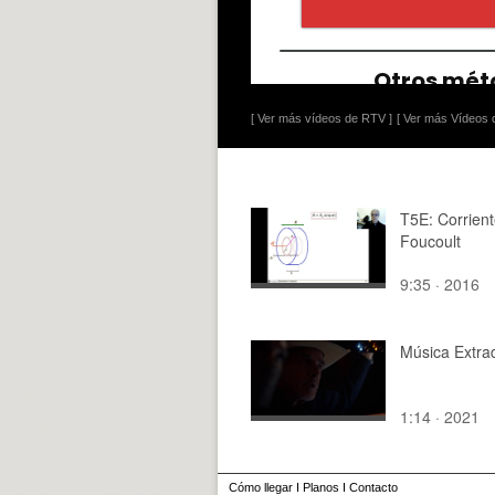
[ Ver más vídeos de RTV ]
[ Ver más Vídeos d
T5E: Corrien
Foucoult
9:35 · 2016
Música Extra
1:14 · 2021
Cómo llegar
I
Planos
I
Contacto