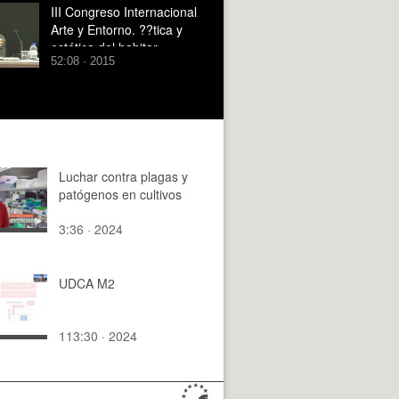
III Congreso Internacional
Arte y Entorno. ??tica y
estética del habitar.
52:08 · 2015
Luchar contra plagas y
patógenos en cultivos
3:36 · 2024
UDCA M2
113:30 · 2024