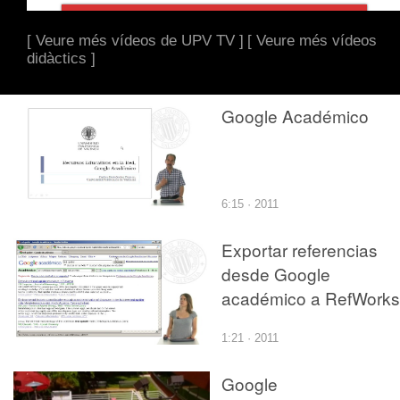
[ Veure més vídeos de UPV TV ]
[ Veure més vídeos
didàctics ]
Google Académico
6:15 · 2011
Exportar referencias
desde Google
académico a RefWorks
1:21 · 2011
Google