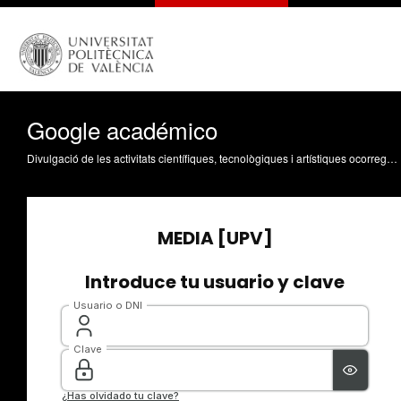
Google académico
Divulgació de les activitats científiques, tecnològiques i artístiques ocorregudes en els tres campus de la UPV