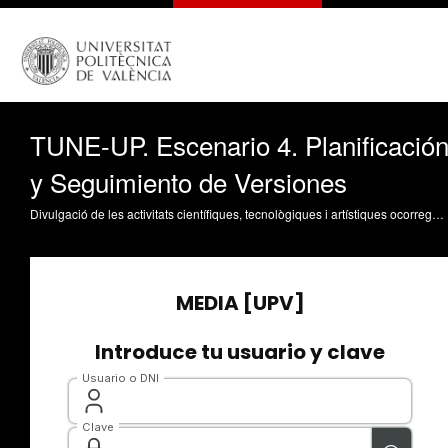
TUNE-UP. Escenario 4. Planificació
y Seguimiento de Versiones
Divulgació de les activitats científiques, tecnològiques i artístiques ocorregudes en els tres campus de la UPV