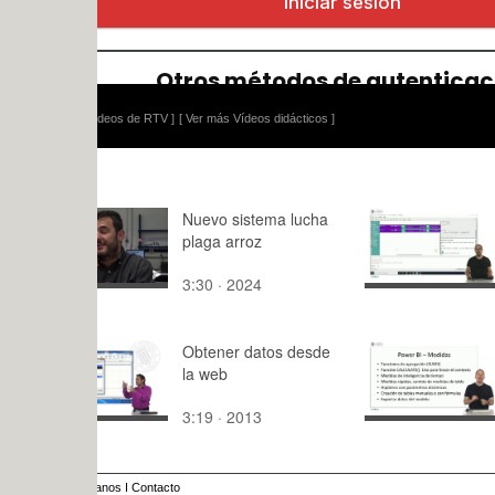
ídeos de RTV ]
[ Ver más Vídeos didácticos ]
Nuevo sistema lucha
Operacione
plaga arroz
3:30 · 2024
1:57 · 201
Obtener datos desde
MOOC Powe
la web
Índice mód
medidas
3:19 · 2013
6:30 · 202
anos
I
Contacto