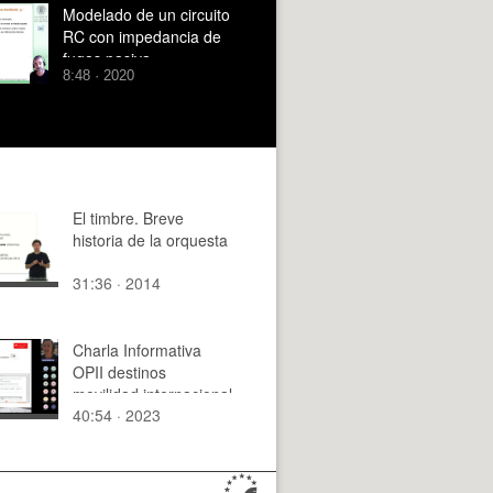
Pasiva
Modelado de un circuito
RC con impedancia de
fugas pasiva
8:48 · 2020
El timbre. Breve
historia de la orquesta
31:36 · 2014
Charla Informativa
OPII destinos
movilidad internacional
40:54 · 2023
fuera de Europa (16
noviembre 2023)