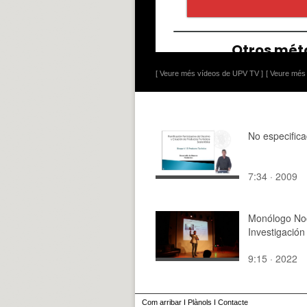
[ Veure més vídeos de UPV TV ]
[ Veure més 
No especific
7:34 · 2009
Monólogo No
Investigación
9:15 · 2022
Com arribar
I
Plànols
I
Contacte