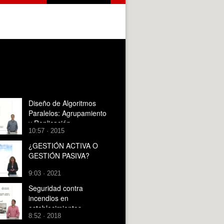
Diseño de Algoritmos
Paralelos: Agrupamiento
y Replicación
10:57 · 2015
¿GESTIÓN ACTIVA O
GESTIÓN PASIVA?
9:03 · 2021
Seguridad contra
incendios en
establecimientos
8:52 · 2018
industriales. Protección