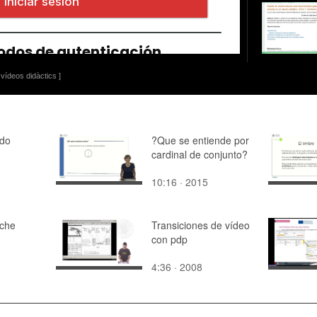
vídeos didàctics ]
ado
?Que se entiende por
cardinal de conjunto?
10:16 · 2015
che
Transiciones de vídeo
con pdp
4:36 · 2008