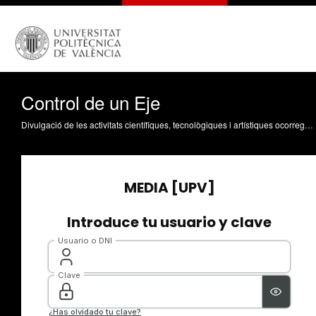
Control de un Eje
Divulgació de les activitats científiques, tecnològiques i artístiques ocorregudes en els tres campus de la UPV