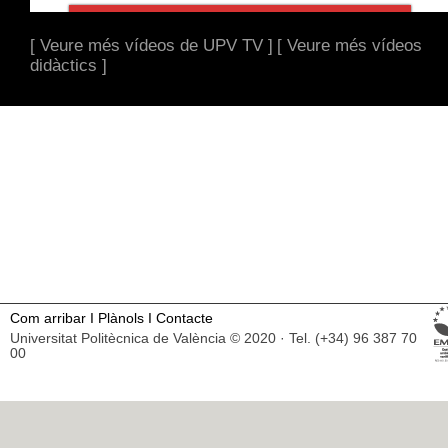
[ Veure més vídeos de UPV TV ]
[ Veure més vídeos
didàctics ]
Com arribar
I
Plànols
I
Contacte
Universitat Politècnica de València © 2020 · Tel. (+34) 96 387 70
00