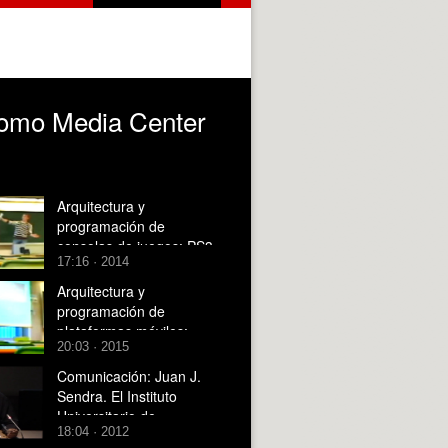
como Media Center
Arquitectura y
programación de
consolas de juegos: PS3
17:16 · 2014
como Media Center
Arquitectura y
programación de
plataformas móviles:
20:03 · 2015
MIDP 2.0, acceso a
ficheros y comunicación
Comunicación: Juan J.
inalámbrica con
Sendra. El Instituto
Bluetooth.
Universitario de
18:04 · 2012
Arquitectura y CIencias