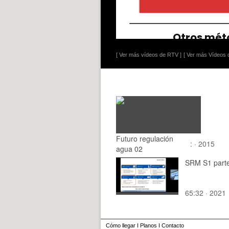
[ Ver más vídeos de RTV ]
[ Ver más Vídeos d
Futuro regulación
: · 2015
agua 02
SRM S1 part
65:32 · 2021
Cómo llegar
I
Planos
I
Contacto