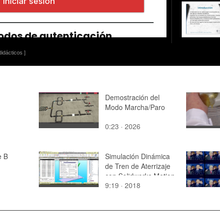
idácticos ]
Demostración del
Modo Marcha/Paro
0:23 · 2026
e B
Simulación Dinámica
de Tren de Aterrizaje
con Solidworks Motion
9:19 · 2018
v2017 - 12 de 12