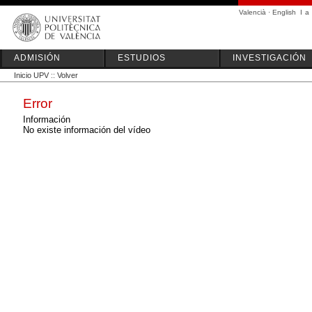
Valencià
·
English
I
a
ADMISIÓN
ESTUDIOS
INVESTIGACIÓN
Inicio UPV
::
Volver
Error
Información
No existe información del vídeo