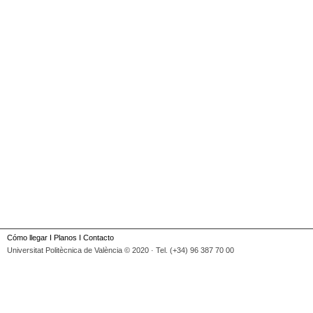
Cómo llegar
I
Planos
I
Contacto
Universitat Politècnica de València © 2020 · Tel. (+34) 96 387 70 00