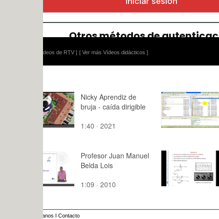
ídeos de RTV ]
[ Ver más Vídeos didácticos ]
Nicky Aprendiz de
Simulación
bruja - caída dirigible
Lego Techn
sobre Base
1:40 · 2021
8:,7 · 2016
Profesor Juan Manuel
5 - Efectos
Belda Lois
Modulación 
1:09 · 2010
8:23 · 202
anos
I
Contacto