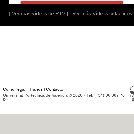
[ Ver más vídeos de RTV ]
[ Ver más Vídeos didácticos 
Cómo llegar
I
Planos
I
Contacto
Universitat Politècnica de València © 2020 · Tel. (+34) 96 387 70
00