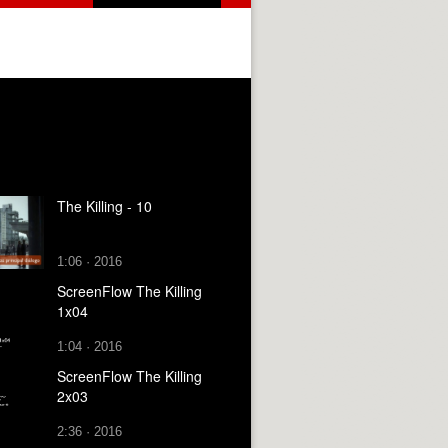
The Killing - 10
1:06 · 2016
ScreenFlow The Killing
1x04
1:04 · 2016
ScreenFlow The Killing
2x03
2:36 · 2016