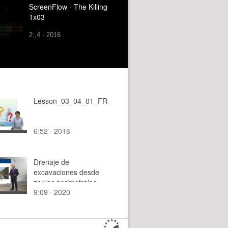
ScreenFlow - The Killing
1x03
2:,4 · 2016
Lesson_03_04_01_FR
6:52 · 2018
Drenaje de
excavaciones desde
zanjas perimetrales
9:09 · 2020