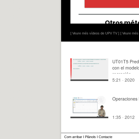
[ Veure més vídeos de UPV TV ]
[ Veure més 
UT01T5 Pred
con el model
regresión
5:21 · 2020
Operaciones 
1:35 · 2012
Com arribar
I
Plànols
I
Contacte