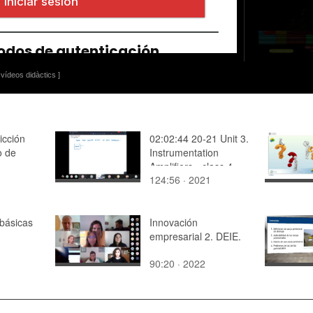
vídeos didàctics ]
icción
02:02:44 20-21 Unit 3.
o de
Instrumentation
Amplifiers - class 4
124:56 · 2021
básicas
Innovación
empresarial 2. DEIE.
90:20 · 2022