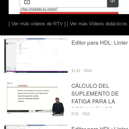
[ Ver más vídeos de RTV ]
[ Ver más Vídeos didácticos 
Editor para HDL: Linter
11:42 · 2024
CÁLCULO DEL
SUPLEMENTO DE
FATIGA PARA LA
DEFINICIÓN DE
8:01 · 2015
ESTÁNDARES DE
TRABAJO
Editor para HDL: Linter