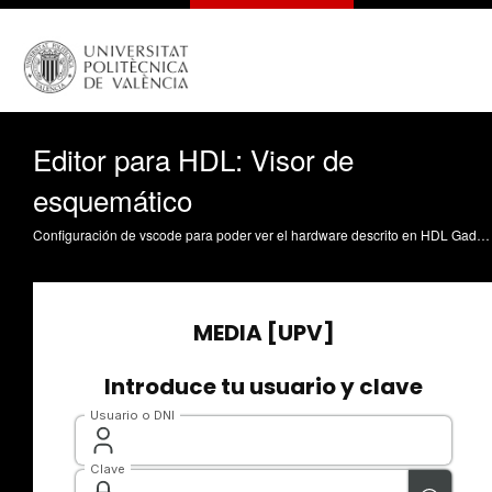
Editor para HDL: Visor de
esquemático
Configuración de vscode para poder ver el hardware descrito en HDL Gadea Gironés, R. (2024). Editor para HDL: Visor de esquemático. https://riunet.upv.es/handle/10251/204846 DER