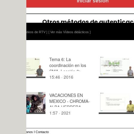
ídeos de RTV ]
[ Ver más Vídeos didácticos ]
Tema 6: La
Sustainabil
coordinación en los
dimension
SMA. Lección 2:
15:46 · 2016
7:08 · 202
Diseño de
mecanismos
VACACIONES EN
Practical a
MEXICO - CHROMA-
ALBA HERRERA,
1:57 · 2021
8:,0 · 2023
NURIA BOSCH,
ALICIA DELGADO
anos
I
Contacto