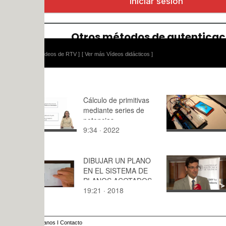
ídeos de RTV ]
[ Ver más Vídeos didácticos ]
Cálculo de primitivas
Afinador (
mediante series de
potencias
9:34 · 2022
3:41 · 202
DIBUJAR UN PLANO
Välkomme
EN EL SISTEMA DE
PLANOS ACOTADOS
19:21 · 2018
2:18 · 202
anos
I
Contacto