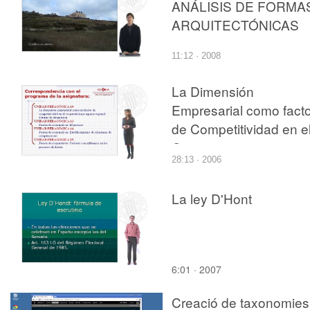
ANÁLISIS DE FORMA
ARQUITECTÓNICAS
11:12 · 2008
La Dimensión
Empresarial como facto
de Competitividad en e
Cooperativismo agrario
28:13 · 2006
español.Formas de
Integración
La ley D'Hont
6:01 · 2007
Creació de taxonomies