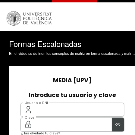
Formas Escalonadas
En el video se definen los conceptos de matriz en forma escalonada y matriz en forma escalonada reducida por filas y se muestran ejemplos para clarificar ambos conceptos. Corral Ortega, C. (2016). Formas Escalonadas. https://riunet.upv.es/handle/10251/63524 DER