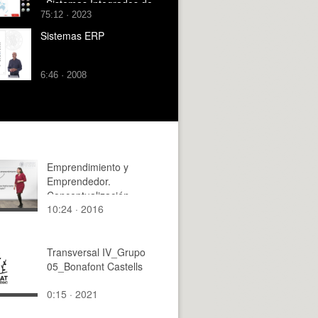
_Sistemas Integrados de
75:12 · 2023
Gestión (ERP)- Parte 2
Sistemas ERP
6:46 · 2008
Emprendimiento y
Emprendedor.
Conceptualización
10:24 · 2016
Teórica
Transversal IV_Grupo
05_Bonafont Castells
0:15 · 2021