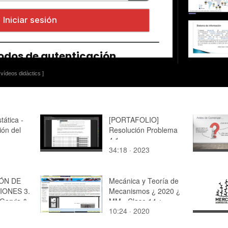
vídeos didàctics ]
tática -
[PORTAFOLIO]
ón del
Resolución Problema
4.1
34:18 · 2023
IÓN DE
Mecánica y Teoría de
ONES 3.
Mecanismos ¿ 2020 ¿
 Garvia &
MM - Clase 14 ¿
10:24 · 2020
ia
Tramo 05 de 10
e.