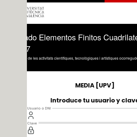
ado Elementos Finitos Cuadrilateros Do
7
 de les activitats científiques, tecnològiques i artístiques ocorregudes en els tres