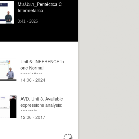
M3.U3.1_Peritéctica C
Intermetálico
3:41 · 2026
Unit 6: INFERENCE in
one Normal
population:
14:06 · 2024
Comparison of
variances and means
AVD. Unit 3. Available
expressions analysis:
example
12:06 · 2017