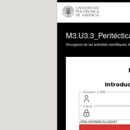
M3.U3.3_Peritéctic
Divulgació de les activitats científiques