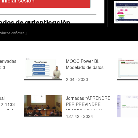
vídeos didàctics ]
derivadas
MOOC Power BI.
d 3
Modelado de datos
2:04 · 2020
ual
Jornadas "APRENDRE
-z-1133
PER PREVINDRE
s - 3 de
RECUPERAR PER
127:42 · 2024
REGENERAR" (1ª.
sesión Tarde)