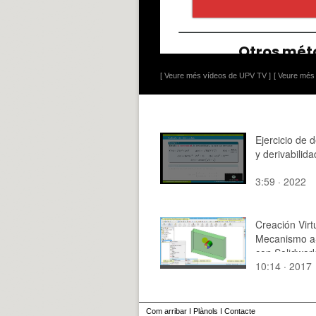
[ Veure més vídeos de UPV TV ]
[ Veure més 
Ejercicio de 
y derivabilida
3:59 · 2022
Creación Virt
Mecanismo a
con Solidwork
10:14 · 2017
3
Com arribar
I
Plànols
I
Contacte