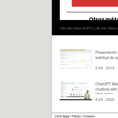
[ Ver más vídeos de RTV ]
[ Ver más Vídeos d
Presentación
solicitud de 
5:49 · 2014
ChatGPT Mak
chatbots with
POE.COM
8:24 · 2025
Cómo llegar
I
Planos
I
Contacto