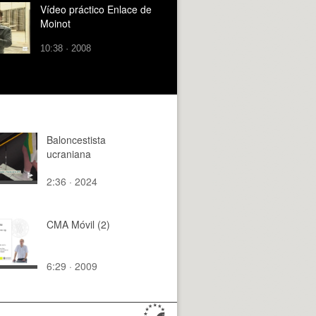
Vídeo práctico Enlace de
Moinot
10:38 · 2008
Baloncestista
ucraniana
2:36 · 2024
CMA Móvil (2)
6:29 · 2009