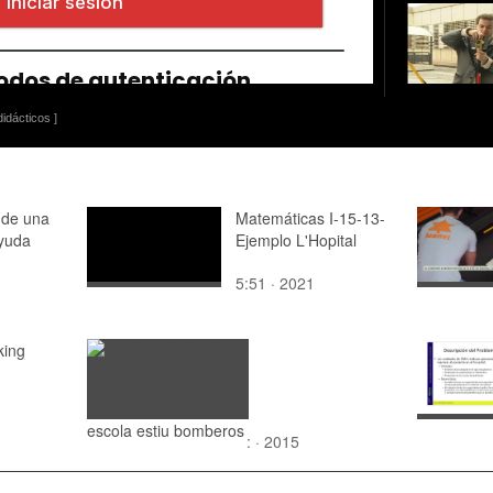
idácticos ]
 de una
Matemáticas I-15-13-
ayuda
Ejemplo L'Hopital
5:51 · 2021
ing
escola estiu bomberos
: · 2015