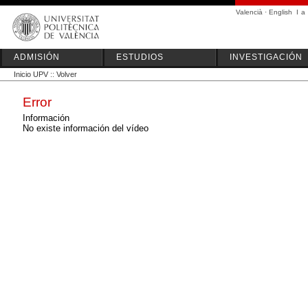
Valencià
·
English
I
a
ADMISIÓN
ESTUDIOS
INVESTIGACIÓN
Inicio UPV
::
Volver
Error
Información
No existe información del vídeo