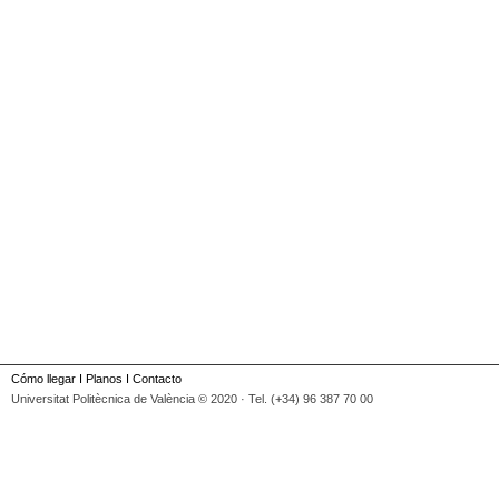
Cómo llegar
I
Planos
I
Contacto
Universitat Politècnica de València © 2020 · Tel. (+34) 96 387 70 00