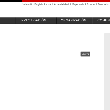
Valencià
·
English
I
a
·
A
I
Accesibilidad
I
Mapa web
I
Buscar
I
Directorio
INVESTIGACIÓN
ORGANIZACIÓN
COMUN
Volver