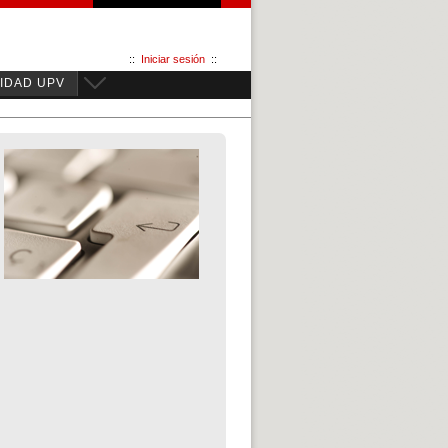
::
Iniciar sesión
::
IDAD UPV