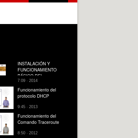
INSTALACIÓN Y
FUNCIONAMIENTO
BÁSICO DEL
7:09 · 2014
PROGRAMA DIALUX
Funcionamiento del
protocolo DHCP
9:45 · 2013
Funcionamiento del
Comando Traceroute
8:50 · 2012