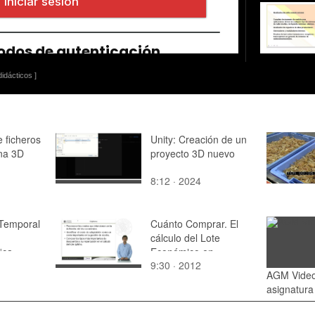
idácticos ]
 ficheros
Unity: Creación de un
na 3D
proyecto 3D nuevo
8:12 · 2024
 Temporal
Cuánto Comprar. El
cálculo del Lote
ica
Económico en
9:30 · 2012
presencia de
AGM Video
descuentos
asignatur