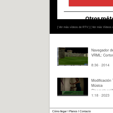
[ Ver más vídeos de RTV ]
[ Ver más Vídeos d
Navegador de
VRML: Corto
8:36 · 2014
Modificación
Música
Cinematográf
1:18 · 2023
Cómo llegar
I
Planos
I
Contacto