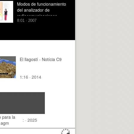
Modos de funcionamiento
del analizador de
radiocomunicaciones
8:01 · 2007
El llagostí - Notícia C9
1:16 · 2014
 para la
: · 2025
a agm