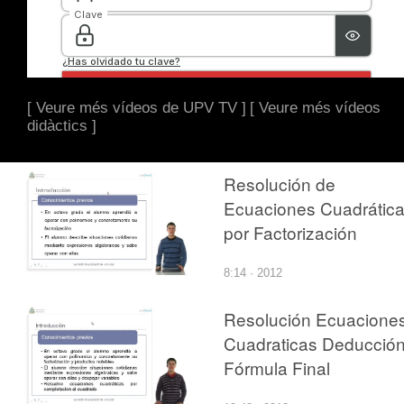
[ Veure més vídeos de UPV TV ]
[ Veure més vídeos
didàctics ]
Resolución de
Ecuaciones Cuadrátic
por Factorización
8:14 · 2012
Resolución Ecuacione
Cuadraticas Deducció
Fórmula Final