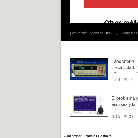
[ Veure més vídeos de UPV TV ]
[ Veure més 
Laboratorio
Electricidad: 
Ohm - video 
4:04 · 2016
El problema d
escasez y la
asignación d
6:15 · 2009
recursos.
Com arribar
I
Plànols
I
Contacte