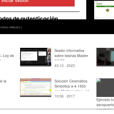
vídeos didàctics ]
Sesión informativa
4.-Ley de
sobre tesinas Master
2
2/5/23
43:12 · 2023
e la
Solución Cinemática
Simbólica a-4-1553
e
con Mathematica - 11
10:06 · 2017
de 23 - Modelo
Ejercicio tr
Mathematica
aeropuert
españoles 