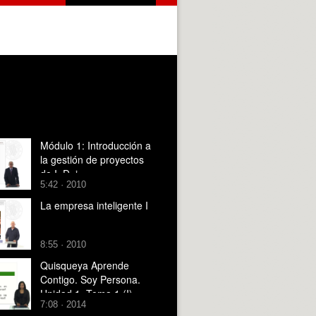
Módulo 1: Introducción a
la gestión de proyectos
de I+D+i
5:42 · 2010
La empresa inteligente I
8:55 · 2010
Quisqueya Aprende
Contigo. Soy Persona.
Unidad 1. Tema 1 (I)
7:08 · 2014