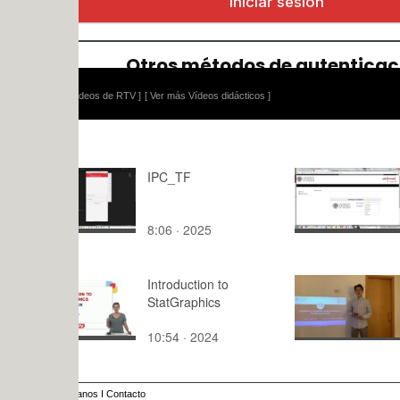
ídeos de RTV ]
[ Ver más Vídeos didácticos ]
IPC_TF
Entrar com
alumno101
8:06 · 2025
1:01 · 201
Introduction to
powerpres
StatGraphics
ao_Jingyu
10:54 · 2024
4:58 · 202
anos
I
Contacto