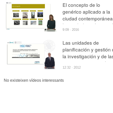
escena exterior
El concepto de lo
genérico aplicado a la
ciudad contemporánea
La ciudad genérica y el
9:09 · 2016
espacio basura de Re
Koolhaas
Las unidades de
planificación y gestión
la investigación y de la
interacciones con el
12:32 · 2012
entorno socioeconómi
No existeixen vídeos interessants