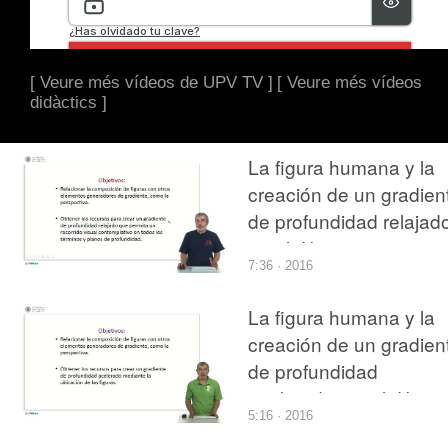
[ Veure més vídeos de UPV TV ]
[ Veure més vídeos
didàctics ]
La figura humana y la
creación de un gradien
de profundidad relajad
en el dibujo con acuare
7:36 · 2016
de una escena exterior
La figura humana y la
creación de un gradien
de profundidad
acelerado, en el dibujo
5:16 · 2016
con acuarela de una