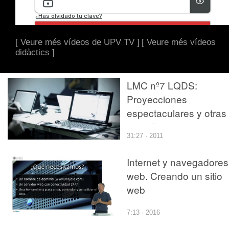
[ Veure més vídeos de UPV TV ]
[ Veure més vídeos
didàctics ]
LMC nº7 LQDS:
Proyecciones
espectaculares y otras
pantallas
31:27 · 2011
Internet y navegadores
web. Creando un sitio
web
7:13 · 2016