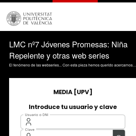
LMC nº7 Jóvenes Promesas: Niña
Repelente y otras web series
El fenómeno de las webseries... Con esta pieza hemos querido acercarnos al fenómeno de las webseries, no sólo como producto audiovisual novedoso sino como un nuevo modelo de promoción profesional y negocio para los jóvenes, surgido gracias a Internet. Para ello, nos hemos acercado hasta Sevilla, una ciudad desde la que han surgido dos productos que están teniendo un importante impacto en Internet: `Niña repelente¿ una serie de animación para web y `Malviviendo¿ una webserie de ficción con actores y hemos hablado de este fenómeno con sus jóvenes creadores: los hermanos Manuel y José Antonio Pérez Escuderos y Jesús Calvo de León, tres sevillanos que vienen del mundo informático y del sector gráfico, son los artífices de `Niña repelente¿ y con tres de los componentes de `Diffferent¿, creadores de `Malviviendo¿ esta webserie de éxito dirigida por David Sainz. Realización: Mª Luisa Camps Palanca, Paloma Corpas Culebras, Lidia Femenía Moreno, B