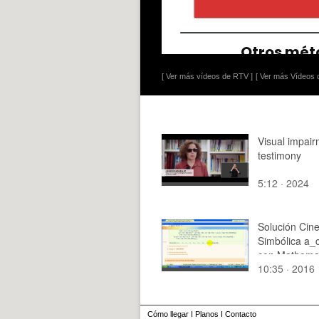
[ Ver más vídeos de RTV ]
[ Ver más Vídeos d
Visual impai
testimony
5:12 · 2024
Solución Cin
Simbólica a_
con Mathemat
10:35 · 2016
de 6
Cómo llegar
I
Planos
I
Contacto