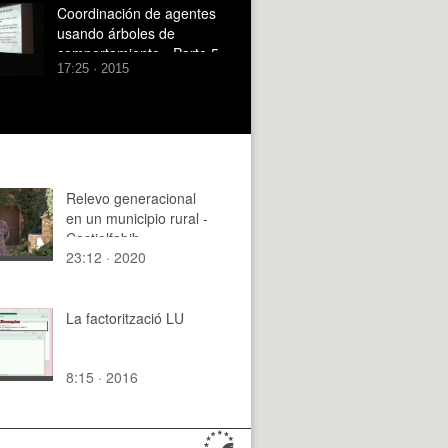
Coordinación de agentes
usando árboles de
comportamiento - Parte 5
17:25 · 2015
Relevo generacional
en un municipio rural -
Castielfabib
23:12 · 2020
La factorització LU
8:15 · 2016