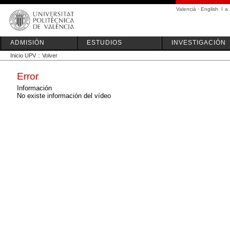
Valencià
·
English
I
a
ADMISIÓN
ESTUDIOS
INVESTIGACIÓN
Inicio UPV
::
Volver
Error
Información
No existe información del vídeo