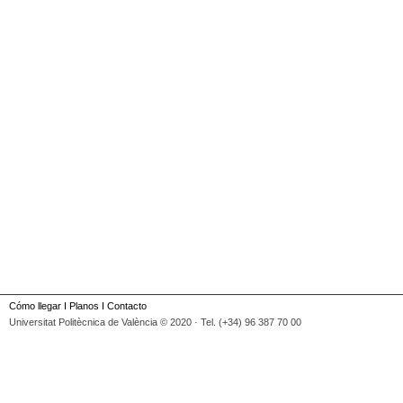
Cómo llegar
I
Planos
I
Contacto
Universitat Politècnica de València © 2020 · Tel. (+34) 96 387 70 00