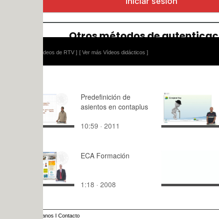
ídeos de RTV ]
[ Ver más Vídeos didácticos ]
Predefinición de
Envejecimi
asientos en contaplus
saludable (
02_03_01)
10:59 · 2011
6:39 · 201
ECA Formación
Transversa
02_Plaza_
arlos
1:18 · 2008
0:10 · 202
anos
I
Contacto