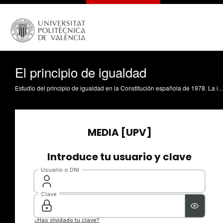
El principio de igualdad
Estudio del principio de igualdad en la Constitución española de 1978. La igualdad como principio, como derecho y como valor superior del ordenamiento jurídico. Especial explicación de la igualdad formal versus la igualdad material. Cabedo Mallol, V. (2015). El principi