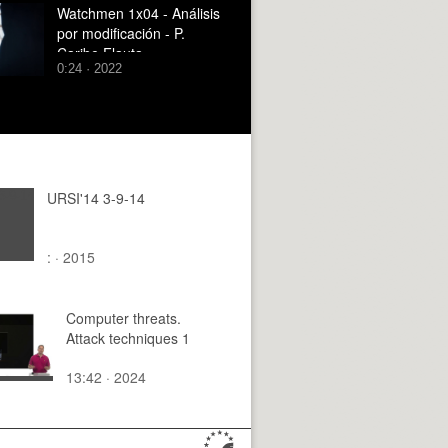
Watchmen 1x04 - Análisis
por modificación - P.
Caribe Flauta
0:24 · 2022
URSI'14 3-9-14
: · 2015
Computer threats.
Attack techniques 1
13:42 · 2024