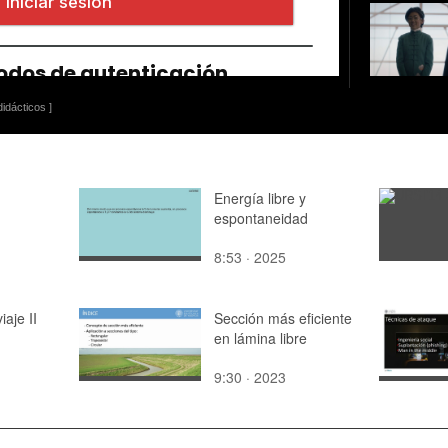
idácticos ]
Energía libre y
espontaneidad
8:53 · 2025
iaje II
Sección más eficiente
en lámina libre
9:30 · 2023