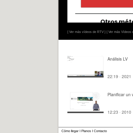
[ Ver más vídeos de RTV ]
[ Ver más Vídeos d
Análisis LV
22:19 · 2021
Planificar un v
12:23 · 2010
Cómo llegar
I
Planos
I
Contacto