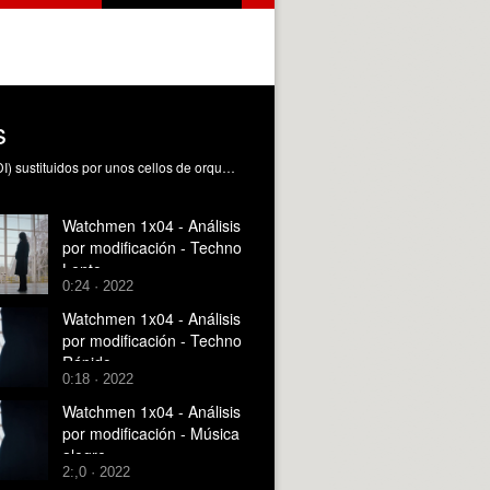
s
Fragmento de la temporada 1, capítulo 4, de la serie Watchmen con la música modificada con unos sintetizadores (loop MIDI) sustituidos por unos cellos de orquesta, en un tempo normal. Subido para realizar su análisis en la asignatura de Análisis avanzado de recursos narrativos sonoros (MPD)
Watchmen 1x04 - Análisis
por modificación - Techno
Lento
0:24 · 2022
Watchmen 1x04 - Análisis
por modificación - Techno
Rápido
0:18 · 2022
Watchmen 1x04 - Análisis
por modificación - Música
alegre
2:,0 · 2022