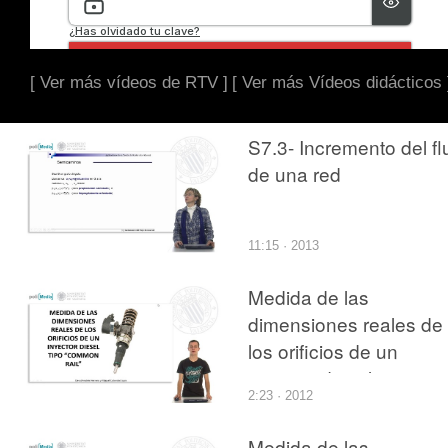
[ Ver más vídeos de RTV ]
[ Ver más Vídeos didácticos 
S7.3- Incremento del fl
de una red
11:15 · 2013
Medida de las
dimensiones reales de
los orificios de un
inyector diesel tipo
2:23 · 2012
\"common Rail\","El
Campus Praktikum es 
Medida de las