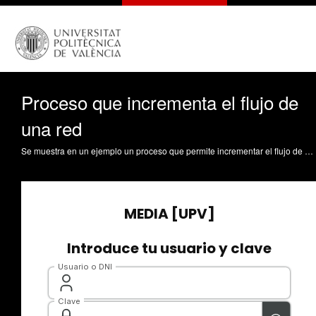
Proceso que incrementa el flujo de
una red
Se muestra en un ejemplo un proceso que permite incrementar el flujo de una red Jordan Lluch, C. (2009). Proceso que incrementa el flujo de una red. https://riunet.upv.es/handle/10251/5093