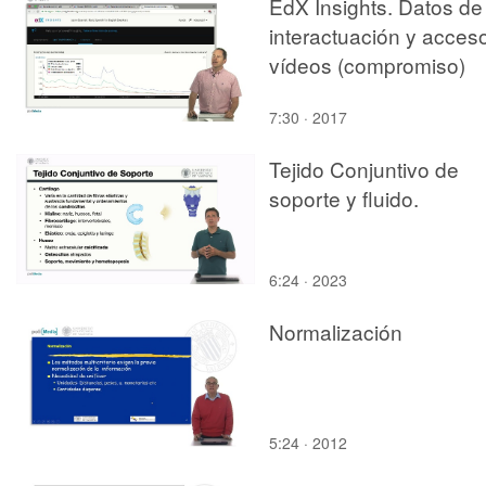
EdX Insights. Datos de
de profesores de la
interactuación y acces
Universitat Politècnica
vídeos (compromiso)
València.
7:30 · 2017
Tejido Conjuntivo de
soporte y fluido.
6:24 · 2023
Normalización
5:24 · 2012