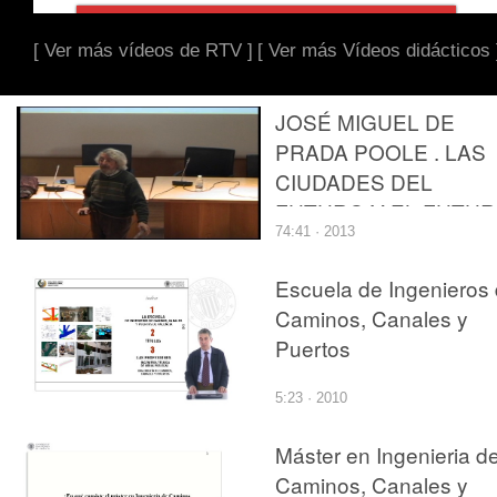
[ Ver más vídeos de RTV ]
[ Ver más Vídeos didácticos 
JOSÉ MIGUEL DE
PRADA POOLE . LAS
CIUDADES DEL
FUTURO Y EL FUTU
74:41 · 2013
DE LAS CIUDADES.
Escuela de Ingenieros
Caminos, Canales y
Puertos
5:23 · 2010
Máster en Ingenieria d
Caminos, Canales y