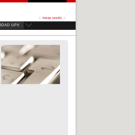
::
Iniciar sesión
::
IDAD UPV