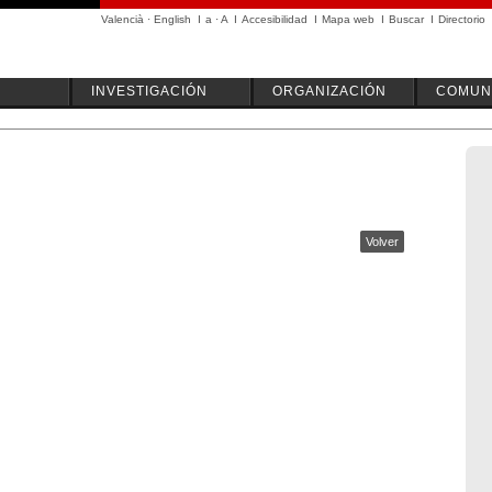
Valencià
·
English
I
a
·
A
I
Accesibilidad
I
Mapa web
I
Buscar
I
Directorio
INVESTIGACIÓN
ORGANIZACIÓN
COMUN
Volver