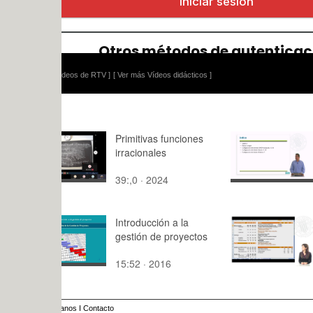
ídeos de RTV ]
[ Ver más Vídeos didácticos ]
Primitivas funciones
Configurac
irracionales
servidor 
Ubuntu 11
39:,0 · 2024
7:12 · 201
código 586
Introducción a la
Ejemplo de
gestión de proyectos
ratios con 
15:52 · 2016
5:04 · 201
anos
I
Contacto