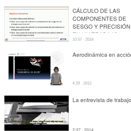
CÁLCULO DE LAS
COMPONENTES DE
SESGO Y PRECISIÓN
EN UN TRABAJO
10:57 · 2016
EXPERIMENTAL
Aerodinámica en acció
4:29 · 2012
La entrevista de trabaj
2:37 · 2014