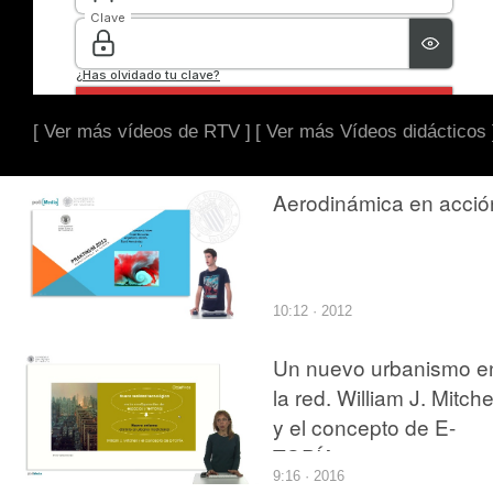
[ Ver más vídeos de RTV ]
[ Ver más Vídeos didácticos 
Aerodinámica en acció
10:12 · 2012
Un nuevo urbanismo e
la red. William J. Mitche
y el concepto de E-
TOPÍA
9:16 · 2016