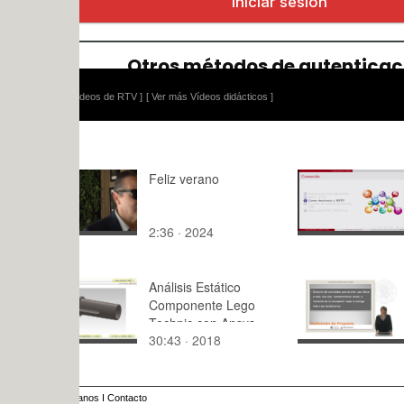
ídeos de RTV ]
[ Ver más Vídeos didácticos ]
Feliz verano
6. Correo e
protocolo
2:36 · 2024
8:19 · 202
Análisis Estático
Tema 0.1 I
Componente Lego
a gestión 
Technic con Ansys
30:43 · 2018
10:57 · 20
Classic v18
anos
I
Contacto